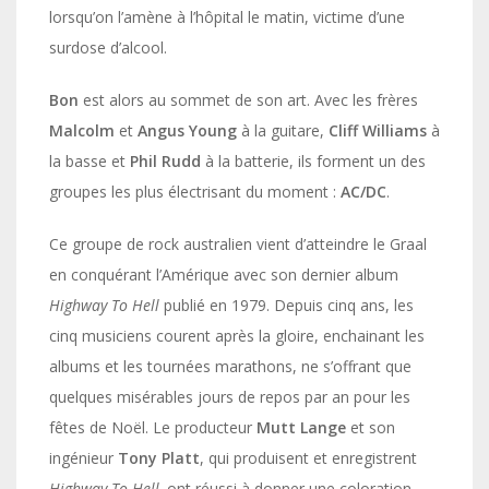
lorsqu’on l’amène à l’hôpital le matin, victime d’une
surdose d’alcool.
Bon
est alors au sommet de son art. Avec les frères
Malcolm
et
Angus Young
à la guitare,
Cliff Williams
à
la basse et
Phil Rudd
à la batterie, ils forment un des
groupes les plus électrisant du moment :
AC/DC
.
Ce groupe de rock australien vient d’atteindre le Graal
en conquérant l’Amérique avec son dernier album
Highway To Hell
publié en 1979. Depuis cinq ans, les
cinq musiciens courent après la gloire, enchainant les
albums et les tournées marathons, ne s’offrant que
quelques misérables jours de repos par an pour les
fêtes de Noël. Le producteur
Mutt Lange
et son
ingénieur
Tony Platt
, qui produisent et enregistrent
Highway To Hell,
ont réussi à donner une coloration