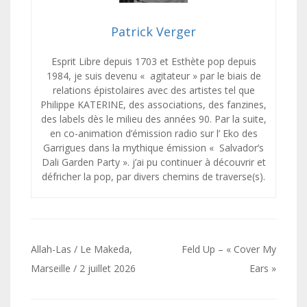
Patrick Verger
Esprit Libre depuis 1703 et Esthète pop depuis
1984, je suis devenu « agitateur » par le biais de
relations épistolaires avec des artistes tel que
Philippe KATERINE, des associations, des fanzines,
des labels dès le milieu des années 90. Par la suite,
en co-animation d’émission radio sur l’ Eko des
Garrigues dans la mythique émission « Salvador’s
Dali Garden Party ». j’ai pu continuer à découvrir et
défricher la pop, par divers chemins de traverse(s).
Navigation
Allah-Las / Le Makeda,
Feld Up – « Cover My
de
Marseille / 2 juillet 2026
Ears »
l’article