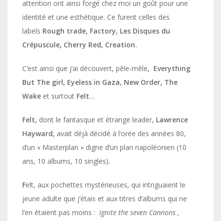
attention ont ainsi forgé chez moi un goût pour une
identité et une esthétique. Ce furent celles des
labels
Rough trade, Factory, Les Disques du
Crépuscule, Cherry Red, Creation.
C’est ainsi que j’ai découvert, pêle-mêle
, Everything
But The girl, Eyeless in Gaza, New Order, The
Wake
et surtout
Felt
…
Felt,
dont le fantasque et étrange leader,
Lawrence
Hayward,
avait déjà décidé à l’orée des années 80,
d’un « Masterplan » digne d’un plan napoléonien (10
ans, 10 albums, 10 singles).
F
elt, aux pochettes mystérieuses, qui intriguaient le
jeune adulte que j’étais et aux titres d’albums qui ne
l’en étaient pas moins :
Ignite the seven Cannons ,