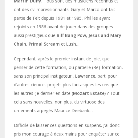
Martin Duffy.
Tous sont des musiciens reconnus et
ont des cv impressionnants. Gary et Marco ont fait
partie de Felt depuis 1981 et 1985, Phil les ayant
rejoints en 1986 avant de jouer dans des groupes
aussi prestigieux que
Biff Bang Pow
,
Jesus and Mary
Chain
,
Primal Scream
et
Lush
…
Cependant, après le premier instant de joie, que
penser de cette formation, ou partielle (Re)-formation,
sans son principal instigateur ,
Lawrence
, parti pour
d’autres cieux et projets plus fantasques les uns que
les autres (le dernier en date (
Mozart Estate)
? Tout
cela sans nouvelles, non plus, du virtuose des
ornements arpegés Maurice Deebank…
Difficile de laisser ces questions en suspens. J’ai donc
pris mon courage à deux mains pour enquêter sur ce