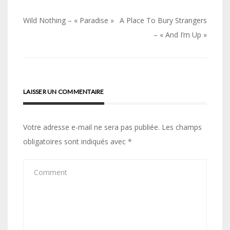
Navigation
Wild Nothing – « Paradise »
A Place To Bury Strangers
de
– « And I’m Up »
l’article
LAISSER UN COMMENTAIRE
Votre adresse e-mail ne sera pas publiée.
Les champs
obligatoires sont indiqués avec
*