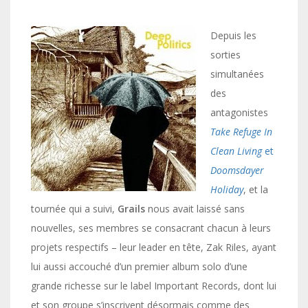
Depuis les
sorties
simultanées
des
antagonistes
Take Refuge In
Clean Living
et
Doomsdayer
Holiday
, et la
tournée qui a suivi,
Grails
nous avait laissé sans
nouvelles, ses membres se consacrant chacun à leurs
projets respectifs – leur leader en tête, Zak Riles, ayant
lui aussi accouché d’un premier album solo d’une
grande richesse sur le label Important Records, dont lui
et son groupe s’inscrivent désormais comme des