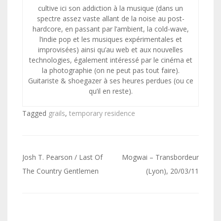
cultive ici son addiction à la musique (dans un
spectre assez vaste allant de la noise au post-
hardcore, en passant par l’ambient, la cold-wave,
l’indie pop et les musiques expérimentales et
improvisées) ainsi qu’au web et aux nouvelles
technologies, également intéressé par le cinéma et
la photographie (on ne peut pas tout faire).
Guitariste & shoegazer à ses heures perdues (ou ce
qu’il en reste).
Tagged
grails
,
temporary residence
Navigation
Josh T. Pearson / Last Of
Mogwai – Transbordeur
de
The Country Gentlemen
(Lyon), 20/03/11
l’article