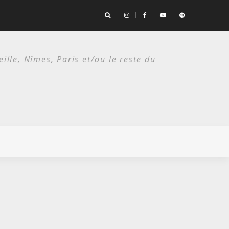
the Bad Seeds / Festival de Nîmes, Arènes romaines/ 14 juillet 2026
lle, Nîmes, Paris et/ou le reste du