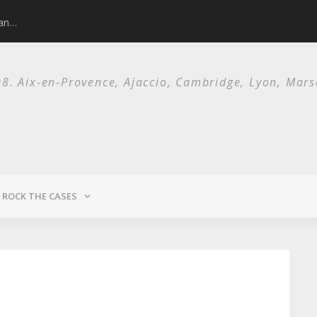
man…
Nick Cave and 
. Aix-en-Provence, Ajaccio, Cambridge, Lyon, Marsei
ROCK THE CASES