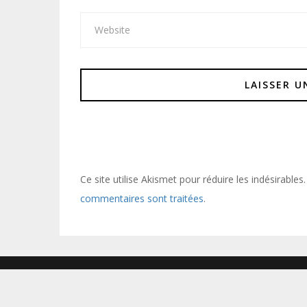
Ce site utilise Akismet pour réduire les indésirables
commentaires sont traitées
.
POWERED BY WORDPRESS
|
THEME:
GREATMAG
BY ATHEMES.