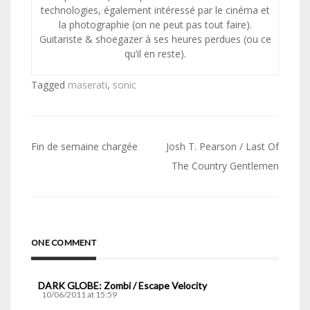
technologies, également intéressé par le cinéma et
la photographie (on ne peut pas tout faire).
Guitariste & shoegazer à ses heures perdues (ou ce
qu’il en reste).
Tagged
maserati
,
sonic
Navigation
Fin de semaine chargée
Josh T. Pearson / Last Of
de
The Country Gentlemen
l’article
ONE COMMENT
DARK GLOBE: Zombi / Escape Velocity
10/06/2011 at 15:59