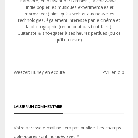
hardcore, en passant par l’ambient, la cold-wave,
l’indie pop et les musiques expérimentales et
improvisées) ainsi qu’au web et aux nouvelles
technologies, également intéressé par le cinéma et
la photographie (on ne peut pas tout faire).
Guitariste & shoegazer à ses heures perdues (ou ce
qu’il en reste).
Navigation
Weezer: Hurley en écoute
PVT en clip
de
l’article
LAISSER UN COMMENTAIRE
Votre adresse e-mail ne sera pas publiée.
Les champs
obligatoires sont indiqués avec
*