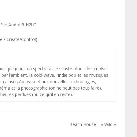
h?v=_XnAoe5-H2U’]
te / Create/Control)
 musique (dans un spectre assez vaste allant de la noise
par l’ambient, la cold-wave, l’indie pop et les musiques
s) ainsi qu’au web et aux nouvelles technologies,
néma et la photographie (on ne peut pas tout faire).
heures perdues (ou ce qu’il en reste).
Beach House – « Wild »