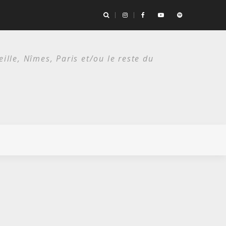
es deux étés du punk.
lle, Nîmes, Paris et/ou le reste du