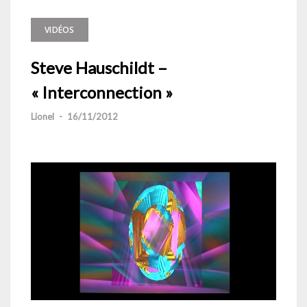
VIDÉOS
Steve Hauschildt –
« Interconnection »
Lionel
-
16/11/2012