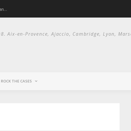
man…
Nick Cave and 
. Aix-en-Provence, Ajaccio, Cambridge, Lyon, Marsei
ROCK THE CASES