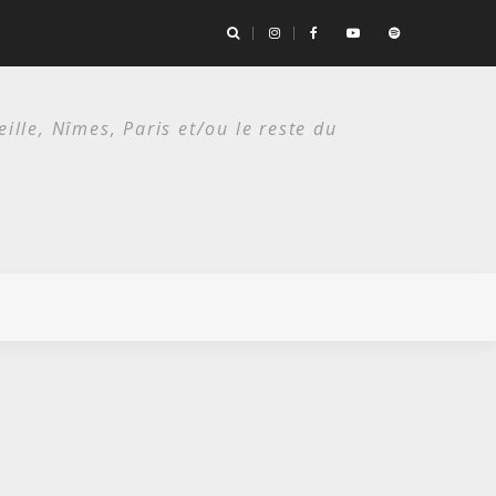
the Bad Seeds / Festival de Nîmes, Arènes romaines/ 14 juillet 2026
lle, Nîmes, Paris et/ou le reste du