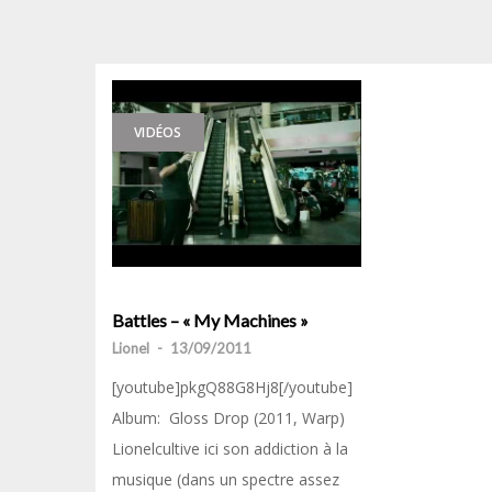
VIDÉOS
Battles – « My Machines »
Lionel
-
13/09/2011
[youtube]pkgQ88G8Hj8[/youtube]
Album: Gloss Drop (2011, Warp)
Lionelcultive ici son addiction à la
musique (dans un spectre assez