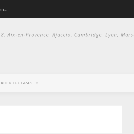
man…
Nick Cave and 
. Aix-en-Provence, Ajaccio, Cambridge, Lyon, Marsei
ROCK THE CASES