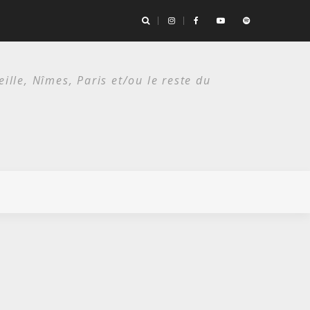
the Bad Seeds / Festival de Nîmes, Arènes romaines/ 14 juillet 2026
lle, Nîmes, Paris et/ou le reste du