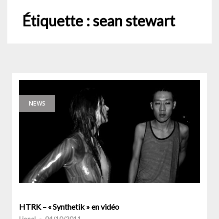
Étiquette :
sean stewart
NEWS
HTRK – « Synthetik » en vidéo
Lionel
-
04/10/2011