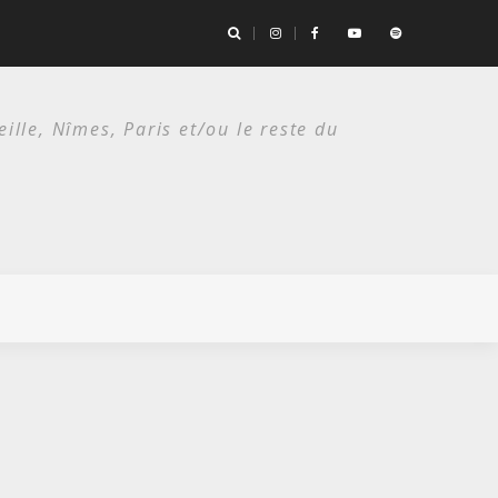
the Bad Seeds / Festival de Nîmes, Arènes romaines/ 14 juillet 2026
lle, Nîmes, Paris et/ou le reste du