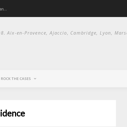
man…
Nick Cave and 
. Aix-en-Provence, Ajaccio, Cambridge, Lyon, Marsei
ROCK THE CASES
sidence