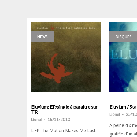
NEWS
DISQUES
Eluvium: EP/single à paraître sur
Eluvium / St
TR
Lionel
-
25/10
Lionel
-
15/11/2010
A peine dix m
L’EP The Motion Makes Me Last
gratifié d’un 