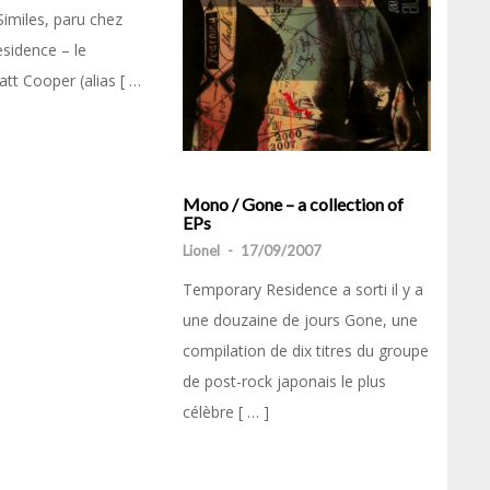
imiles, paru chez
sidence – le
att Cooper (alias [ …
Mono / Gone – a collection of
EPs
Lionel
-
17/09/2007
Temporary Residence a sorti il y a
une douzaine de jours Gone, une
compilation de dix titres du groupe
de post-rock japonais le plus
célèbre [ … ]