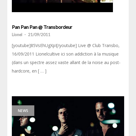
Pan Pan Pan @ Transbordeur
Lionel
-
21/09/2011
[youtube]85VsEhUgXpI[/youtube] Live @ Club Transbo,
16/09/2011 Lionelcultive ici son addiction à la musique
(dans un spectre assez vaste allant de la noise au post-
hardcore, en [ … ]
NEWS