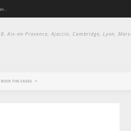
man…
Nick Cave and 
. Aix-en-Provence, Ajaccio, Cambridge, Lyon, Marsei
ROCK THE CASES