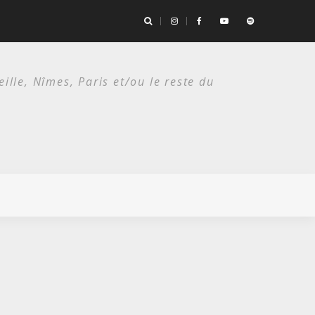
the Bad Seeds / Festival de Nîmes, Arènes romaines/ 14 juillet 2026
lle, Nîmes, Paris et/ou le reste du