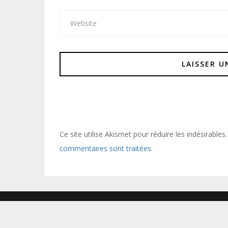
Ce site utilise Akismet pour réduire les indésirables
commentaires sont traitées
.
POWERED BY WORDPRESS
|
THEME:
GREATMAG
BY ATHEMES.