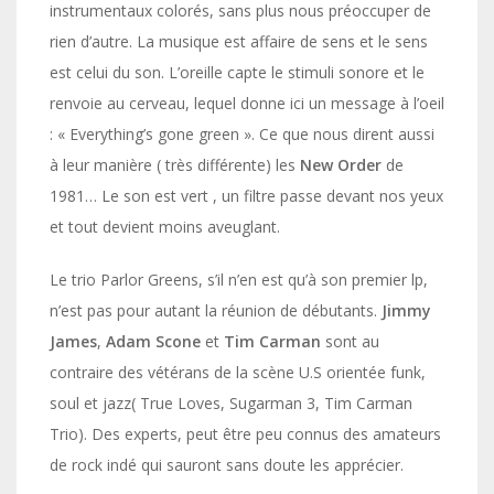
instrumentaux colorés, sans plus nous préoccuper de
rien d’autre. La musique est affaire de sens et le sens
est celui du son. L’oreille capte le stimuli sonore et le
renvoie au cerveau, lequel donne ici un message à l’oeil
: « Everything’s gone green ». Ce que nous dirent aussi
à leur manière ( très différente) les
New Order
de
1981… Le son est vert , un filtre passe devant nos yeux
et tout devient moins aveuglant.
Le trio Parlor Greens, s’il n’en est qu’à son premier lp,
n’est pas pour autant la réunion de débutants.
Jimmy
James
,
Adam Scone
et
Tim
Carman
sont au
contraire des vétérans de la scène U.S orientée funk,
soul et jazz( True Loves, Sugarman 3, Tim Carman
Trio). Des experts, peut être peu connus des amateurs
de rock indé qui sauront sans doute les apprécier.