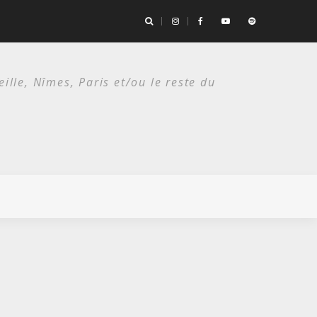
es deux étés du punk.
lle, Nîmes, Paris et/ou le reste du