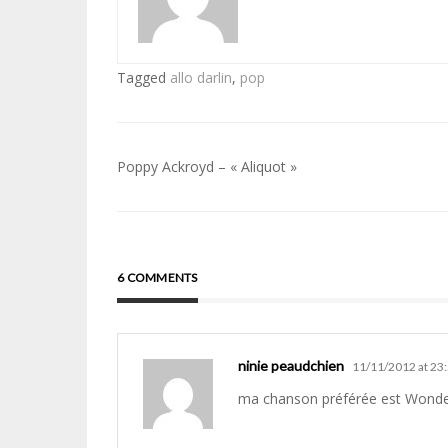
Tagged
allo darlin
,
pop
Navigation
Poppy Ackroyd – « Aliquot »
de
l’article
6 COMMENTS
ninie peaudchien
11/11/2012 at 23
ma chanson préférée est Wonderlan