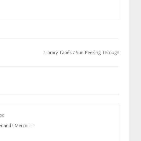
Library Tapes / Sun Peeking Through
:50
d ! Merciiiiiiii !