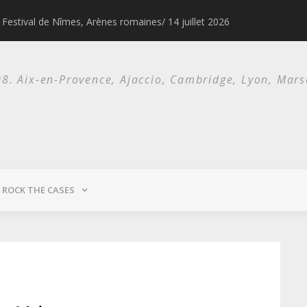
Festival de Nîmes, Arènes romaines/ 14 juillet 2026
1976 & 1977, l
. Aix-en-Provence, Ajaccio, Cambridge, Lyon, Marsei
ROCK THE CASES