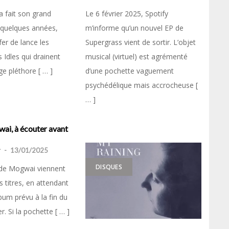
a fait son grand
Le 6 février 2025, Spotify
 quelques années,
m’informe qu’un nouvel EP de
r de lance les
Supergrass vient de sortir. L’objet
 Idles qui drainent
musical (virtuel) est agrémenté
age pléthore [ … ]
d’une pochette vaguement
psychédélique mais accrocheuse [
… ]
i, à écouter avant
r
-
13/01/2025
DISQUES
 de Mogwai viennent
is titres, en attendant
bum prévu à la fin du
r. Si la pochette [ … ]