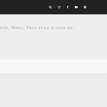
the Bad Seeds / Festival de Nîmes, Arènes romaines/ 14 juillet 2026
lle, Nîmes, Paris et/ou le reste du