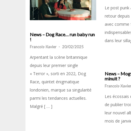
Le post punk 
retour depuis
avec comme fe
indispensables
News – Dog Race… run baby run
!
dans leur sill
Francois-Xavier
-
20/02/2025
Arpentant la scène britannique
depuis leur premier single
News – Mogwa
« Terror », sorti en 2022, Dog
minuit ?
Race, quintet énigmatique
Francois-Xavie
londonien, marque sa singularité
Les écossais
parmi les tendances actuelles.
de publier tro
Malgré [ … ]
leur nouvel al
mois de janvie