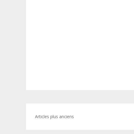
Navigation
Articles plus anciens
des