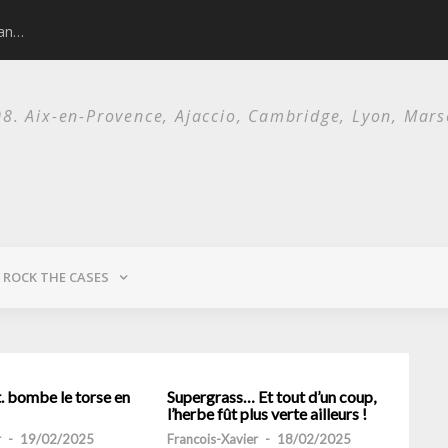
man…
Nick Cave and 
. Aix-en-Provence, Ajaccio, Cambridge, Lyon, Marsei
ROCK THE CASES
. bombe le torse en
Supergrass… Et tout d’un coup,
l’herbe fût plus verte ailleurs !
r
-
19/02/2025
Francois-Xavier
-
18/02/2025