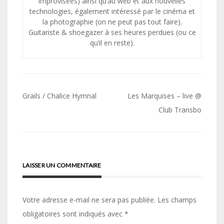
improvisées) ainsi qu’au web et aux nouvelles
technologies, également intéressé par le cinéma et
la photographie (on ne peut pas tout faire).
Guitariste & shoegazer à ses heures perdues (ou ce
qu’il en reste).
Navigation
Grails / Chalice Hymnal
Les Marquises – live @
de
Club Transbo
l’article
LAISSER UN COMMENTAIRE
Votre adresse e-mail ne sera pas publiée.
Les champs
obligatoires sont indiqués avec
*