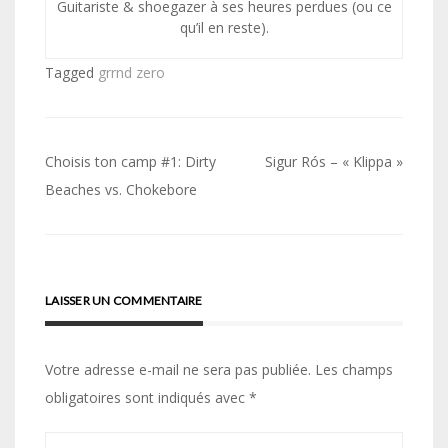
Guitariste & shoegazer à ses heures perdues (ou ce
qu’il en reste).
Tagged
grrnd zero
Navigation
Choisis ton camp #1: Dirty
Sigur Rós – « Klippa »
de
Beaches vs. Chokebore
l’article
LAISSER UN COMMENTAIRE
Votre adresse e-mail ne sera pas publiée.
Les champs
obligatoires sont indiqués avec
*