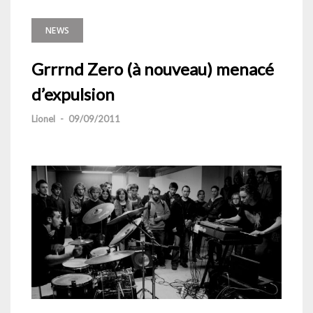
NEWS
Grrrnd Zero (à nouveau) menacé
d’expulsion
Lionel
-
09/09/2011