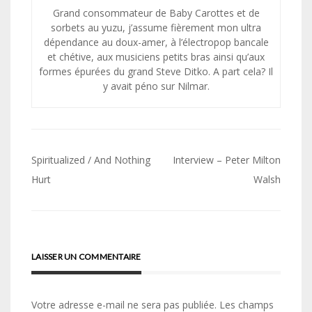
Grand consommateur de Baby Carottes et de
sorbets au yuzu, j’assume fièrement mon ultra
dépendance au doux-amer, à l’électropop bancale
et chétive, aux musiciens petits bras ainsi qu’aux
formes épurées du grand Steve Ditko. A part cela? Il
y avait péno sur Nilmar.
Navigation
Spiritualized / And Nothing
Interview – Peter Milton
de
Hurt
Walsh
l’article
LAISSER UN COMMENTAIRE
Votre adresse e-mail ne sera pas publiée.
Les champs