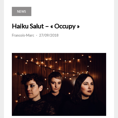
NEWS
Haiku Salut – « Occupy »
Francois-Marc
-
27/09/2018