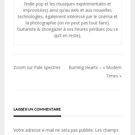
l’indie pop et les musiques expérimentales et
improvisées) ainsi qu’au web et aux nouvelles
technologies, également intéressé par le cinéma et
la photographie (on ne peut pas tout faire).
Guitariste & shoegazer à ses heures perdues (ou ce
qu’il en reste).
Navigation
Zoom sur Pale Spectres
Burning Hearts – « Modern
de
Times »
l’article
LAISSER UN COMMENTAIRE
Votre adresse e-mail ne sera pas publiée.
Les champs