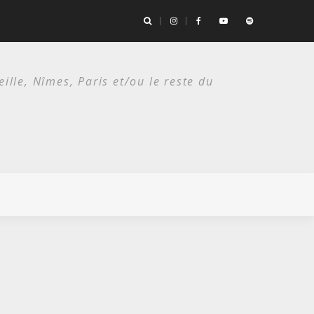
es deux étés du punk.
lle, Nîmes, Paris et/ou le reste du