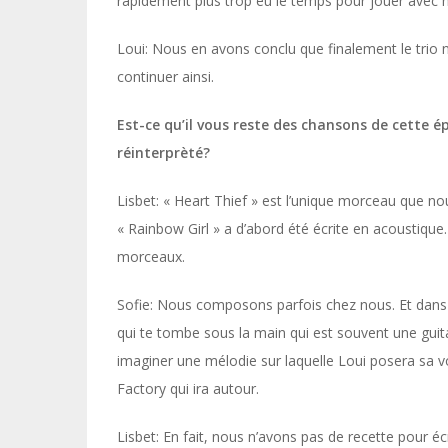
rapidement plus trop eu le temps pour jouer avec no
Loui: Nous en avons conclu que finalement le trio 
continuer ainsi.
Est-ce qu’il vous reste des chansons de cette 
réinterprèté?
Lisbet: « Heart Thief » est l’unique morceau que 
« Rainbow Girl » a d’abord été écrite en acoustiqu
morceaux.
Sofie: Nous composons parfois chez nous. Et dans 
qui te tombe sous la main qui est souvent une guit
imaginer une mélodie sur laquelle Loui posera sa v
Factory qui ira autour.
Lisbet: En fait, nous n’avons pas de recette pour é