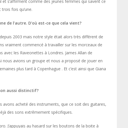
cal et s’affirment comme des jeunes femmes qui savent ce
 trois fois qu’une.
ne de l’autre. D’où est-ce que cela vient?
epuis 2003 mais notre style était alors très différent de
ons vraiment commencé à travailler sur les morceaux de
s avec les Raveonettes à Londres. James Allan de
 si nous avions un groupe et nous a proposé de jouer en
 semaines plus tard à Copenhague . Et c’est ainsi que Giana
n aussi distinctif?
us avons acheté des instruments, que ce soit des guitares,
 déjà des sons extrêmement spécifiques.
mpro. J’appuyais au hasard sur les boutons de la boite à