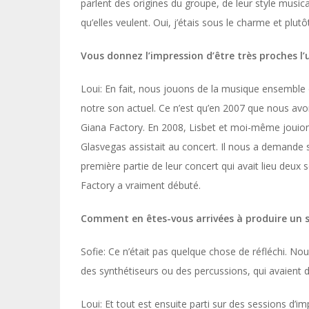
parlent des origines du groupe, de leur style musi
qu’elles veulent. Oui, j’étais sous le charme et plutôt
Vous donnez l’impression d’être très proches l’u
Loui: En fait, nous jouons de la musique ensemble d
notre son actuel. Ce n’est qu’en 2007 que nous av
Giana Factory. En 2008, Lisbet et moi-même jouion
Glasvegas assistait au concert. Il nous a demande
première partie de leur concert qui avait lieu deux
Factory a vraiment débuté.
Comment en êtes-vous arrivées à produire un so
Sofie: Ce n’était pas quelque chose de réfléchi. No
des synthétiseurs ou des percussions, qui avaient
Loui: Et tout est ensuite parti sur des sessions d’i