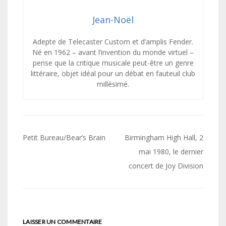
Jean-Noël
Adepte de Telecaster Custom et d’amplis Fender.
Né en 1962 – avant l’invention du monde virtuel –
pense que la critique musicale peut-être un genre
littéraire, objet idéal pour un débat en fauteuil club
millésimé.
Navigation
Petit Bureau/Bear’s Brain
Birmingham High Hall, 2
de
mai 1980, le dernier
concert de Joy Division
l’article
LAISSER UN COMMENTAIRE