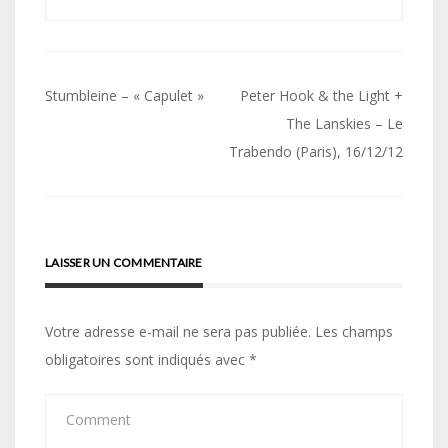
Navigation
Stumbleine – « Capulet »
Peter Hook & the Light +
de
The Lanskies – Le
Trabendo (Paris), 16/12/12
l’article
LAISSER UN COMMENTAIRE
Votre adresse e-mail ne sera pas publiée.
Les champs
obligatoires sont indiqués avec
*