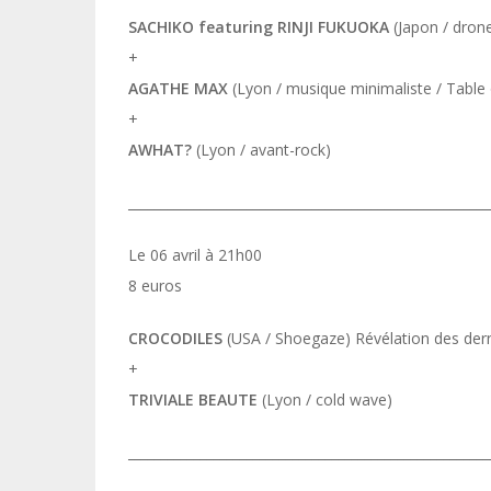
SACHIKO featuring RINJI FUKUOKA
(Japon / dron
+
AGATHE MAX
(Lyon / musique minimaliste / Table
+
AWHAT?
(Lyon / avant-rock)
_______________________________________________________
Le 06 avril à 21h00
8 euros
CROCODILES
(USA / Shoegaze) Révélation des der
+
TRIVIALE BEAUTE
(Lyon / cold wave)
_______________________________________________________