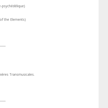
e-psychédélique)
 of the Elements)
____
nières Transmusicales.
____