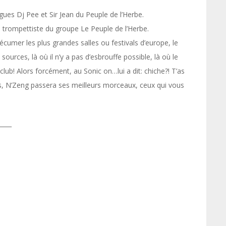
gues Dj Pee et Sir Jean du Peuple de l’Herbe.
e trompettiste du groupe Le Peuple de l’Herbe.
cumer les plus grandes salles ou festivals d’europe, le
 sources, là où il n’y a pas d’esbrouffe possible, là où le
e club! Alors forcément, au Sonic on…lui a dit: chiche?! T’as
is, N’Zeng passera ses meilleurs morceaux, ceux qui vous
____