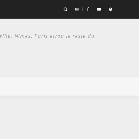
es deux étés du punk.
lle, Nîmes, Paris et/ou le reste du