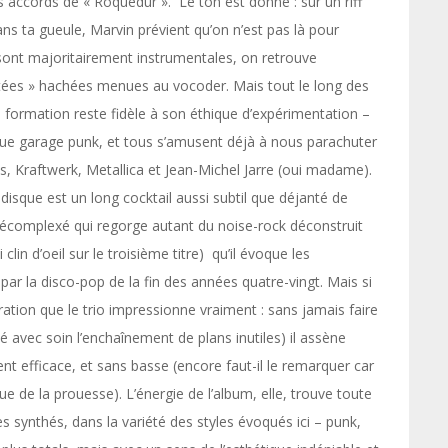
s accords de « Roquedur ». Le ton est donné : sur un riff
ans ta gueule, Marvin prévient qu’on n’est pas là pour
sont majoritairement instrumentales, on retrouve
ntées » hachées menues au vocoder. Mais tout le long des
la formation reste fidèle à son éthique d’expérimentation –
joue garage punk, et tous s’amusent déjà à nous parachuter
es, Kraftwerk, Metallica et Jean-Michel Jarre (oui madame).
 disque est un long cocktail aussi subtil que déjanté de
 décomplexé qui regorge autant du noise-rock déconstruit
i clin d’oeil sur le troisième titre) qu’il évoque les
par la disco-pop de la fin des années quatre-vingt. Mais si
aration que le trio impressionne vraiment : sans jamais faire
té avec soin l’enchaînement de plans inutiles) il assène
t efficace, et sans basse (encore faut-il le remarquer car
ue de la prouesse). L’énergie de l’album, elle, trouve toute
 synthés, dans la variété des styles évoqués ici – punk,