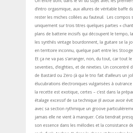
On entre donc dans le vif du sujet avec les premier
d’intro orgasmique, aux allures de véritable baffe d
rester les miches collées au fauteuil. Les compos 
uniquement sur trois titres quelques parties « cha
plans de batterie incisifs qui découpent le tempo, 
les synthés vintage bourdonnent, la guitare se la 
en territoire inconnu, quelque part entre les Stoog
Et ça ne va pas s’arranger, non, du tout, car tout le
seventies, d’eighties, et de nineties. Un concentré
de Bastärd ou Zëro (à qui le trio fait d’ailleurs un jol
élucubrations électroniques vulgarisées à outrance 
la recette est exotique, certes – c’est dans la prép
étalage excessif de sa technique (il avoue avoir évi
avec sa section rythmique un groove particulièremen
jamais elle ne vient à manquer. Cela tiendrait presq
son essence dans les mélodies et la consistance des