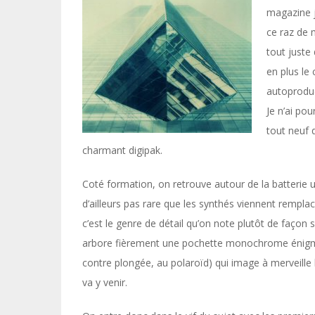
magazine j
ce raz de 
tout juste 
en plus le 
autoproduc
Je n’ai pou
tout neuf q
charmant digipak.
Coté formation, on retrouve autour de la batterie un
d’ailleurs pas rare que les synthés viennent rempla
c’est le genre de détail qu’on note plutôt de façon
arbore fièrement une pochette monochrome énigmatiq
contre plongée, au polaroïd) qui image à merveille l
va y venir.