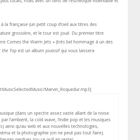
s plus totals, mais avec un sens de l’esthétique indéniable et
 la française (un petit coup d’oeil aux titres des
ture grossière, et le tour est joué. Du premier titre
 Here Comes the Warm Jets » (très bel hommage à un des
 the Top
est un album jouissif qui vous laissera
ylistMusicSelectedMusic/Marvin_Roquedur.mp3]
 musique (dans un spectre assez vaste allant de la noise
par l’ambient, la cold-wave, l’indie pop et les musiques
s) ainsi qu’au web et aux nouvelles technologies,
néma et la photographie (on ne peut pas tout faire).
heures perdues (ou ce qu’il en reste).