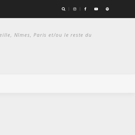
es deux étés du punk.
lle, Nîmes, Paris et/ou le reste du