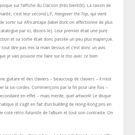
usque sur l’affiche du Clacson (très bientôt). La raison de
marée, c’est leur second LP,
Hangover the Top
, qui vient
de sortir sur Africantape (label dont on affectionne de plus
catalogue par ici, disons-le). Leur premier était une pure
tion et sa sortie était donc passée un peu plus inaperçue.
r tout dire pas mis la main dessus et c’est donc un avis
ue je vais pouvoir me faire sur le trio avec ce bien
e guitare et des claviers – beaucoup de claviers – il n’est
cer la six-cordes. Commençons par la fin pour une fois –
 secondaire en effet – mais merde, quel artwork! Le disque
ue (il s’agit en fait d’un building de Hong-Kong pris en
e coté rétro-futuriste de l’album et tout son contraste. On