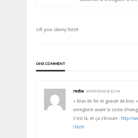
Navigation
Lift your skinny fists!!!
de
l’article
ONE COMMENT
rezba
20/05/2010 at 12:56
« Bras de fer et gueule de bois 
enregistré avant la sortie d’Hang
C’est là, et ça s’écoute :
http://w
l.html