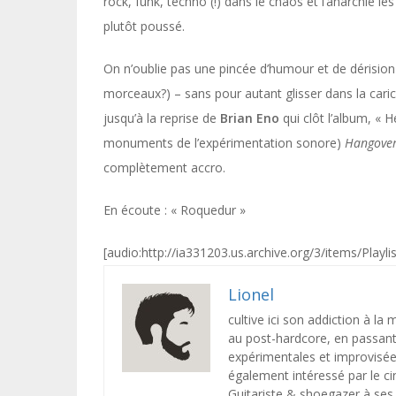
rock, funk, techno (!) dans le chaos et l’anarchie le
plutôt poussé.
On n’oublie pas une pincée d’humour et de dérision à
morceaux?) – sans pour autant glisser dans la carica
jusqu’à la reprise de
Brian Eno
qui clôt l’album, «
monuments de l’expérimentation sonore)
Hangover
complètement accro.
En écoute : « Roquedur »
[audio:http://ia331203.us.archive.org/3/items/Pla
Lionel
cultive ici son addiction à la
au post-hardcore, en passant 
expérimentales et improvisée
également intéressé par le ci
Guitariste & shoegazer à ses 