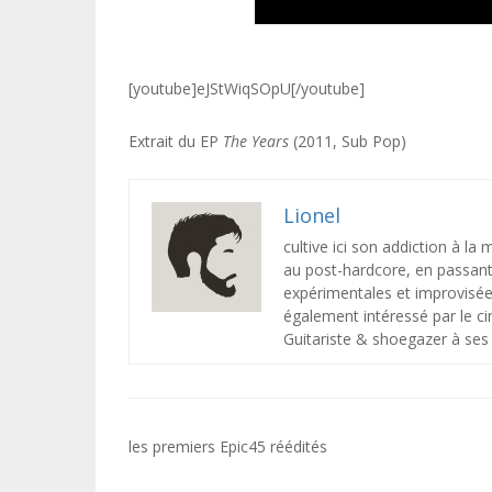
[youtube]eJStWiqSOpU[/youtube]
Extrait du EP
The Years
(2011, Sub Pop)
Lionel
cultive ici son addiction à la
au post-hardcore, en passant 
expérimentales et improvisée
également intéressé par le ci
Guitariste & shoegazer à ses 
Navigation
les premiers Epic45 réédités
de