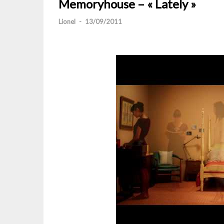
Memoryhouse – « Lately »
Lionel
-
13/09/2011