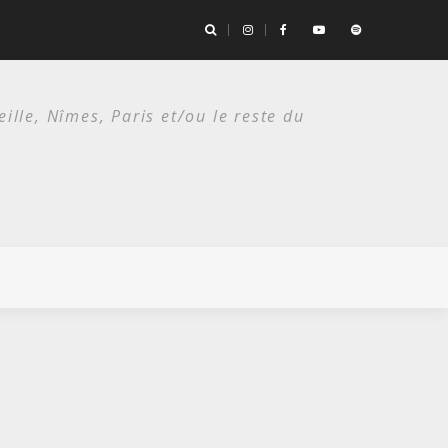
es deux étés du punk.
lle, Nîmes, Paris et/ou le reste du