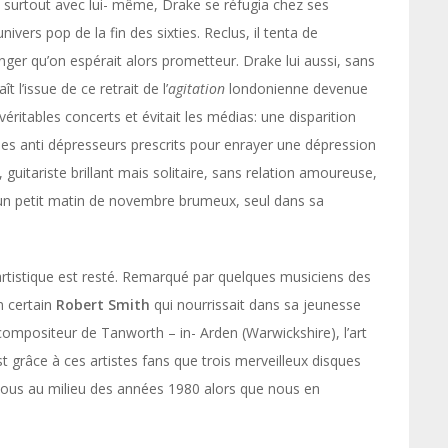
se surtout avec lui- même, Drake se réfugia chez ses
ivers pop de la fin des sixties. Reclus, il tenta de
inger qu’on espérait alors prometteur. Drake lui aussi, sans
l’issue de ce retrait de l’
agitation
londonienne devenue
ritables concerts et évitait les médias: une disparition
des anti dépresseurs prescrits pour enrayer une dépression
uitariste brillant mais solitaire, sans relation amoureuse,
 un petit matin de novembre brumeux, seul dans sa
tistique est resté. Remarqué par quelques musiciens des
n certain
Robert Smith
qui nourrissait dans sa jeunesse
compositeur de Tanworth – in- Arden (Warwickshire), l’art
est grâce à ces artistes fans que trois merveilleux disques
nous au milieu des années 1980 alors que nous en