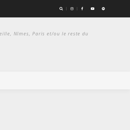
es deux étés du punk.
lle, Nîmes, Paris et/ou le reste du