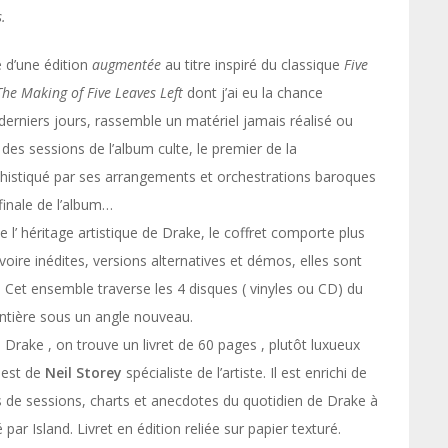
.
 d’une édition
augmentée
au titre inspiré du classique
Five
The Making of Five Leaves Left
dont j’ai eu la chance
derniers jours, rassemble un matériel jamais réalisé ou
 des sessions de l’album culte, le premier de la
phistiqué par ses arrangements et orchestrations baroques
 finale de l’album…
 l’ héritage artistique de Drake, le coffret comporte plus
voire inédites, versions alternatives et démos, elles sont
. Cet ensemble traverse les 4 disques ( vinyles ou CD) du
ntière sous un angle nouveau.
Drake , on trouve un livret de 60 pages , plutôt luxueux
 est de
Neil Storey
spécialiste de l’artiste. Il est enrichi de
es de sessions, charts et anecdotes du quotidien de Drake à
par Island. Livret en édition reliée sur papier texturé.