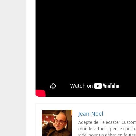
Jean-Noël
Adepte de Telecaster Custom 
monde virtuel – pense que la c
idéal pour un débat en fauteui