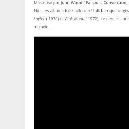
Masterisé par
John Wood
(
Fairport Convention,
Nb : Les albums folk/ folk rock/ folk baroque origi
Layter
( 1970) et
Pink Moon
( 1972), ce dernier enr
maladie…