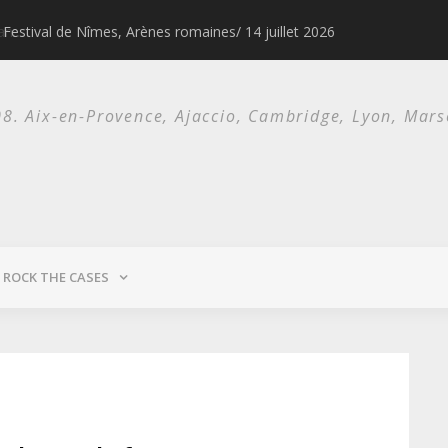
Festival de Nîmes, Arènes romaines/ 14 juillet 2026
1976 & 1977, l
. Aix-en-Provence, Ajaccio, Cambridge, Lyon, Marsei
ROCK THE CASES