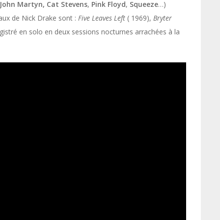
John Martyn,
Cat
Stevens
,
Pink Floyd
,
Squeeze
…)
naux de Nick Drake sont :
Five Leaves Left
( 1969),
Bryter
egistré en solo en deux sessions nocturnes arrachées à la