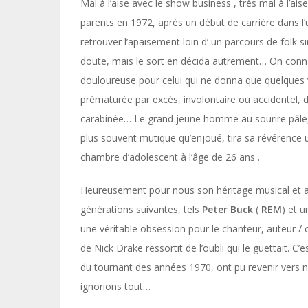
Mal à l’aise avec le show business , très mal à l’ai
parents en 1972, après un début de carrière dans l’un
retrouver l’apaisement loin d’ un parcours de folk s
doute, mais le sort en décida autrement… On connaît 
douloureuse pour celui qui ne donna que quelques vé
prématurée par excès, involontaire ou accidentel, 
carabinée… Le grand jeune homme au sourire pâle, g
plus souvent mutique qu’enjoué, tira sa révérence
chambre d’adolescent à l’âge de 26 ans .
Heureusement pour nous son héritage musical et ar
générations suivantes, tels
Peter Buck
(
REM
) et u
une véritable obsession pour le chanteur, auteur / 
de Nick Drake ressortit de l’oubli qui le guettait. C’
du tournant des années 1970, ont pu revenir vers 
ignorions tout…