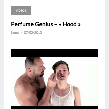
VIDÉOS
Perfume Genius – « Hood »
Lionel
-
07/02/2012