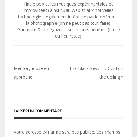
l’indie pop et les musiques expérimentales et
improvisées) ainsi qu’au web et aux nouvelles
technologies, également intéressé par le cinéma et
la photographie (on ne peut pas tout faire).
Guitariste & shoegazer à ses heures perdues (ou ce
qu’il en reste).
Navigation
Memoryhouse en
The Black Keys – « Gold on
de
approche
the Ceiling »
l’article
LAISSER UN COMMENTAIRE
Votre adresse e-mail ne sera pas publiée.
Les champs