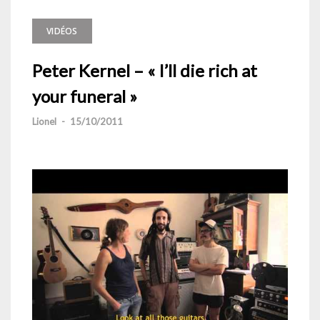
VIDÉOS
Peter Kernel – « I’ll die rich at
your funeral »
Lionel
-
15/10/2011