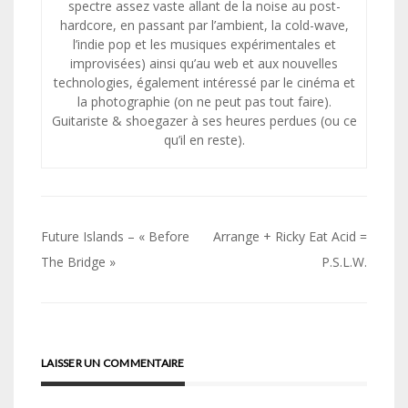
spectre assez vaste allant de la noise au post-
hardcore, en passant par l’ambient, la cold-wave,
l’indie pop et les musiques expérimentales et
improvisées) ainsi qu’au web et aux nouvelles
technologies, également intéressé par le cinéma et
la photographie (on ne peut pas tout faire).
Guitariste & shoegazer à ses heures perdues (ou ce
qu’il en reste).
Navigation
Future Islands – « Before
Arrange + Ricky Eat Acid =
de
The Bridge »
P.S.L.W.
l’article
LAISSER UN COMMENTAIRE