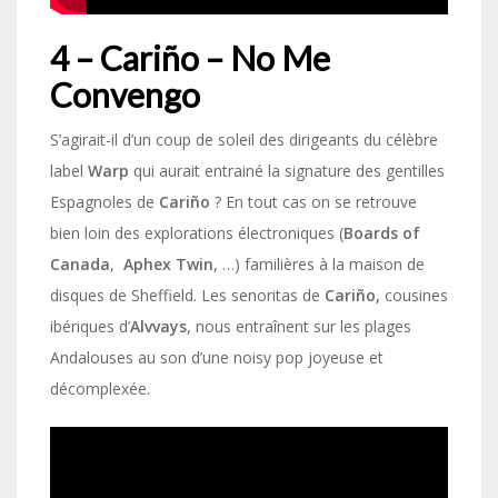
4 – Cariño – No Me
Convengo
S’agirait-il d’un coup de soleil des dirigeants du célèbre
label
Warp
qui aurait entrainé la signature des gentilles
Espagnoles de
Cariño
? En tout cas on se retrouve
bien loin des explorations électroniques (
Boards of
Canada
,
Aphex Twin
, …) familières à la maison de
disques de Sheffield. Les senoritas de
Cariño,
cousines
ibériques d’
Alvvays
, nous entraînent sur les plages
Andalouses au son d’une noisy pop joyeuse et
décomplexée.