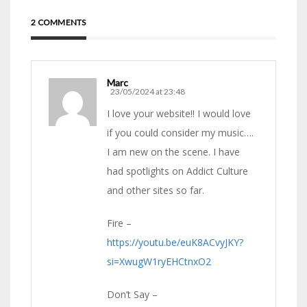
2 COMMENTS
Marc
23/05/2024 at 23:48
I love your website!! I would love
if you could consider my music….
I am new on the scene. I have
had spotlights on Addict Culture
and other sites so far.
Fire –
https://youtu.be/euK8ACvyJKY?
si=XwugW1ryEHCtnxO2
Don’t Say –