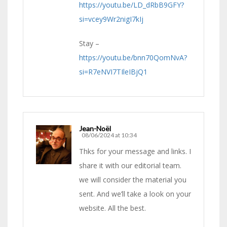
https://youtu.be/LD_dRbB9GFY?
si=vcey9Wr2nigI7kIj
Stay –
https://youtu.be/bnn70QomNvA?
si=R7eNVI7TIleIBjQ1
Jean-Noël
08/06/2024 at 10:34
Thks for your message and links. I
share it with our editorial team.
we will consider the material you
sent. And we’ll take a look on your
website. All the best.