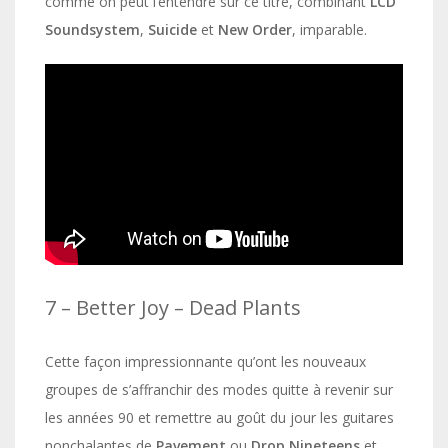
comme on peut l’entendre sur ce titre, combinant
LCD
Soundsystem
,
Suicide
et
New Order
, imparable.
7 – Better Joy – Dead Plants
Cette façon impressionnante qu’ont les nouveaux
groupes de s’affranchir des modes quitte à revenir sur
les années 90 et remettre au goût du jour les guitares
nonchalantes de
Pavement
ou
Drop Nineteens
et