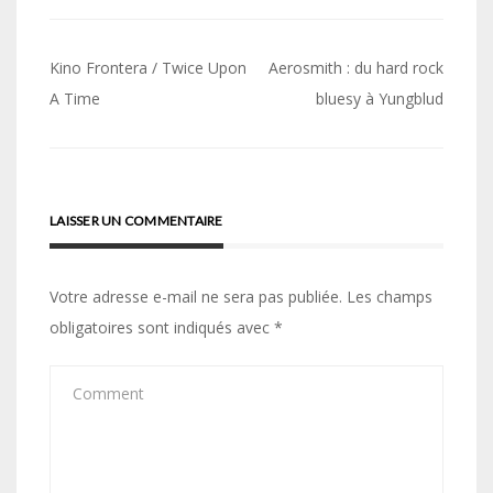
Navigation
Kino Frontera / Twice Upon
Aerosmith : du hard rock
de
A Time
bluesy à Yungblud
l’article
LAISSER UN COMMENTAIRE
Votre adresse e-mail ne sera pas publiée.
Les champs
obligatoires sont indiqués avec
*