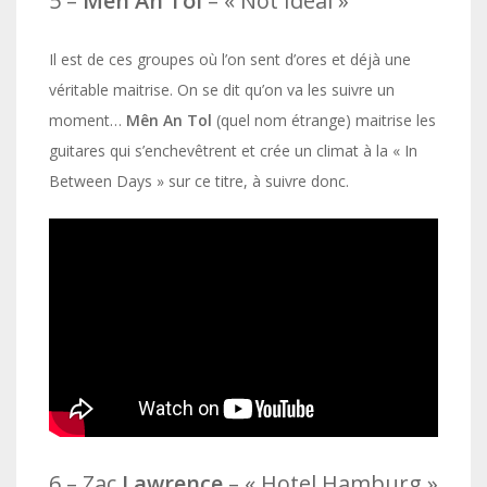
5 –
Mên An Tol
– « Not Ideal »
Il est de ces groupes où l’on sent d’ores et déjà une
véritable maitrise. On se dit qu’on va les suivre un
moment…
Mên An Tol
(quel nom étrange) maitrise les
guitares qui s’enchevêtrent et crée un climat à la « In
Between Days » sur ce titre, à suivre donc.
6 – Zac
Lawrence
– « Hotel Hamburg »