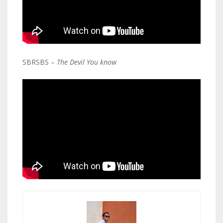
SBRSBS –
The Devil You know