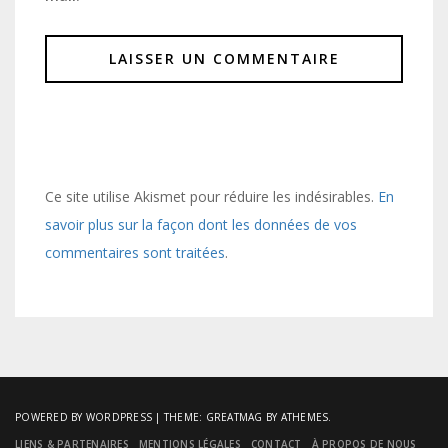
Ce site utilise Akismet pour réduire les indésirables.
En
savoir plus sur la façon dont les données de vos
commentaires sont traitées
.
POWERED BY WORDPRESS
|
THEME:
GREATMAG
BY ATHEMES.
LIENS & PARTENAIRES
MENTIONS LÉGALES
CONTACT
À PROPOS DE NOUS