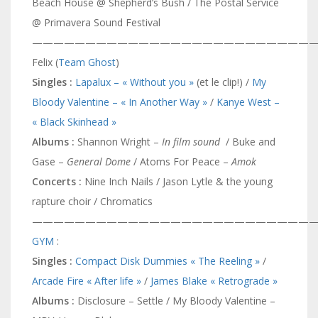
Beach House @ Shepherd’s Bush / The Postal Service
@ Primavera Sound Festival
———————————————————————————
Felix (
Team Ghost
)
Singles :
Lapalux – « Without you »
(et le clip!) /
My
Bloody Valentine – « In Another Way »
/
Kanye West –
« Black Skinhead »
Albums :
Shannon Wright –
In film sound
/ Buke and
Gase –
General Dome
/ Atoms For Peace –
Amok
Concerts :
Nine Inch Nails / Jason Lytle & the young
rapture choir / Chromatics
———————————————————————————
GYM
:
Singles :
Compact Disk Dummies « The Reeling »
/
Arcade Fire « After life »
/
James Blake « Retrograde »
Albums :
Disclosure – Settle / My Bloody Valentine –