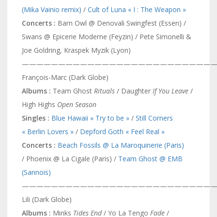
(Mika Vainio remix)
/
Cult of Luna « I : The Weapon »
Concerts :
Barn Owl @ Denovali Swingfest (Essen) /
Swans @ Epicerie Moderne (Feyzin) / Pete Simonelli &
Joe Goldring, Kraspek Myzik (Lyon)
———————————————————————————
François-Marc (Dark Globe)
Albums :
Team Ghost
Rituals
/ Daughter
If You Leave
/
High Highs
Open Season
Singles :
Blue Hawaii « Try to be »
/
Still Corners
« Berlin Lovers »
/
Depford Goth « Feel Real »
Concerts :
Beach Fossils @ La Maroquinerie (Paris)
/ Phoenix @ La Cigale (Paris) /
Team Ghost @ EMB
(Sannois)
———————————————————————————
Lili (Dark Globe)
Albums :
Minks
Tides End
/ Yo La Tengo
Fade
/