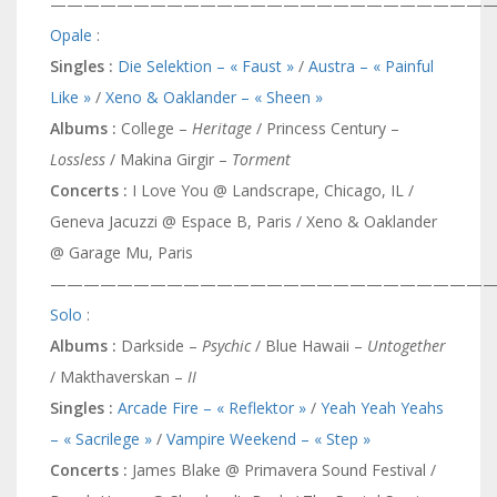
———————————————————————————
Opale
:
Singles :
Die Selektion – « Faust »
/
Austra – « Painful
Like »
/
Xeno & Oaklander – « Sheen »
Albums :
College –
Heritage
/ Princess Century –
Lossless
/ Makina Girgir –
Torment
Concerts :
I Love You @ Landscrape, Chicago, IL /
Geneva Jacuzzi @ Espace B, Paris / Xeno & Oaklander
@ Garage Mu, Paris
———————————————————————————
Solo
:
Albums :
Darkside –
Psychic
/ Blue Hawaii –
Untogether
/ Makthaverskan –
II
Singles
:
Arcade Fire – « Reflektor »
/
Yeah Yeah Yeahs
– « Sacrilege »
/
Vampire Weekend – « Step »
Concerts :
James Blake @ Primavera Sound Festival /