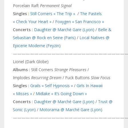
Porcelain Raft
Permanent Signal
Singles :
Still Corners « The Trip »
/
The Pastels
« Check Your Heart »
/
Foxygen « San Francisco »
Concerts :
Daughter @ Marché Gare (Lyon)
/
Belle &
Sebastian @ Rock en Seine (Paris)
/
Local Natives @
Epicerie Moderne (Feyzin)
———————————————————————————
Lionel (Dark Globe)
Albums :
Still Corners
Strange Pleasures
/
Implodes
Recurring Dream
/ Fuck Buttons
Slow Focus
Singles :
Grails « Self Hypnosis »
/
Girls In Hawaii
« Misses »
/
Midlake « It’s Going Down »
Concerts :
Daughter @ Marché Gare (Lyon)
/
Trust @
Sonic (Lyon)
/
Motorama @ Marché Gare (Lyon)
———————————————————————————