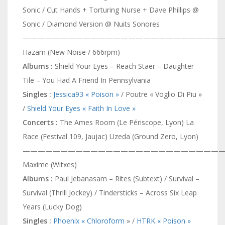
Sonic / Cut Hands + Torturing Nurse + Dave Phillips @
Sonic / Diamond Version @ Nuits Sonores
———————————————————————————
Hazam (New Noise / 666rpm)
Albums :
Shield Your Eyes – Reach Staer – Daughter
Tile – You Had A Friend In Pennsylvania
Singles :
Jessica93 « Poison »
/ Poutre « Voglio Di Piu »
/
Shield Your Eyes « Faith In Love »
Concerts :
The Ames Room (Le Périscope, Lyon) La
Race (Festival 109, Jaujac) Uzeda (Ground Zero, Lyon)
———————————————————————————
Maxime (Witxes)
Albums :
Paul Jebanasam – Rites (Subtext) / Survival –
Survival (Thrill Jockey) / Tindersticks – Across Six Leap
Years (Lucky Dog)
Singles :
Phoenix « Chloroform
» /
HTRK « Poison »