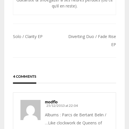
qu’il en reste).
Navigation
Solo / Clarity EP
Diverting Duo / Fade Rise
de
EP
l’article
4 COMMENTS
modflo
25/12/2013 at 22:04
Albums : Parcs de Bertant Belin /
…Like clockwork de Queens of