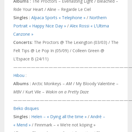
Albums :
The Proctors – Everlasting Light / Bleached –
Ride Your Heart / Aline – Regarde Le Ciel
Singles :
Alpaca Sports « Telephone »
/
Northern
Portrait « Happy Nice Day »
/
Alex Rossi « L’Ultima
Canzone »
Concerts:
The Proctors @ The Lexington (03/03) / The
Felt Tips @ Le Pop In (05/09) / Colleen Green @
L’Espace B (24/11)
———————————————————————————
Hibou
:
Albums :
Arctic Monkeys –
AM
/ My Bloody Valentine –
MBV
/ Kurt Vile –
Wakin on a Pretty Daze
———————————————————————————
Beko disques
Singles :
Helen – « Dying all the time »
/
André –
« Mend »
/ Finnmark – « We’re not köping »