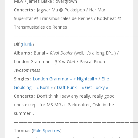
MBV / James Blake : overgrown
Concerts :
Jagwar Ma @ Pukkelpop / Har Mar
Superstar @ Transmusicales de Rennes / Bodybeat @
Transmusicales de Rennes
———————————————————————————
Ulf (
Flunk
)
Albums :
Burial –
Rival Dealer
(well, it’s a long EP…) /
London Grammar –
If You Wait
/ Pascal Pinon –
Twosomeness
Singles :
London Grammar – « Nightcall »
/
Ellie
Goulding – « Burn »
/
Daft Punk – « Get Lucky »
Concerts :
Don’t think I saw any really, really good
ones except for MS MR at Parkteatret, Oslo in the
summer…
———————————————————————————
Thomas (
Pale Spectres
)