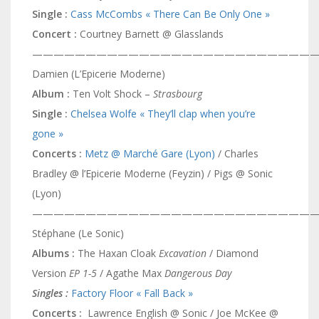
Single :
Cass McCombs « There Can Be Only One »
Concert :
Courtney Barnett @ Glasslands
———————————————————————————
Damien (L’Epicerie Moderne)
Album :
Ten Volt Shock –
Strasbourg
Single :
Chelsea Wolfe « They’ll clap when you’re
gone »
Concerts :
Metz @ Marché Gare (Lyon)
/ Charles
Bradley @ l’Epicerie Moderne (Feyzin) / Pigs @ Sonic
(Lyon)
———————————————————————————
Stéphane (Le Sonic)
Albums :
The Haxan Cloak
Excavation
/ Diamond
Version
EP 1-5
/
Agathe Max
Dangerous Day
Singles :
Factory Floor « Fall Back »
Concerts :
Lawrence English @ Sonic / Joe McKee @