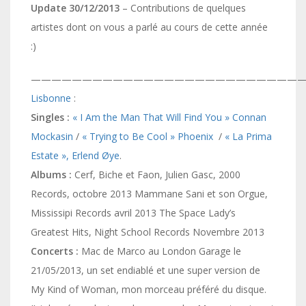
Update 30/12/2013
– Contributions de quelques
artistes dont on vous a parlé au cours de cette année
:)
———————————————————————————
Lisbonne
:
Singles :
« I Am the Man That Will Find You » Connan
Mockasin
/
« Trying to Be Cool » Phoenix
/
« La Prima
Estate », Erlend Øye
.
Albums :
Cerf, Biche et Faon, Julien Gasc, 2000
Records, octobre 2013 Mammane Sani et son Orgue,
Mississipi Records avril 2013 The Space Lady’s
Greatest Hits, Night School Records Novembre 2013
Concerts :
Mac de Marco au London Garage le
21/05/2013, un set endiablé et une super version de
My Kind of Woman, mon morceau préféré du disque.