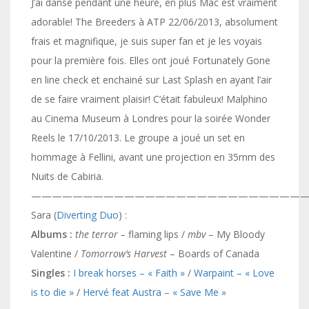
J’ai dansé pendant une heure, en plus Mac est vraiment
adorable! The Breeders à ATP 22/06/2013, absolument
frais et magnifique, je suis super fan et je les voyais
pour la première fois. Elles ont joué Fortunately Gone
en line check et enchainé sur Last Splash en ayant l’air
de se faire vraiment plaisir! C’était fabuleux! Malphino
au Cinema Museum à Londres pour la soirée Wonder
Reels le 17/10/2013. Le groupe a joué un set en
hommage à Fellini, avant une projection en 35mm des
Nuits de Cabiria.
———————————————————————————
Sara (
Diverting Duo
) :
Albums :
the terror –
flaming lips /
mbv
– My Bloody
Valentine /
Tomorrow’s Harvest
– Boards of Canada
Singles :
I break horses – « Faith »
/
Warpaint – «
Love
is to die »
/
Hervé feat Austra – « Save Me »