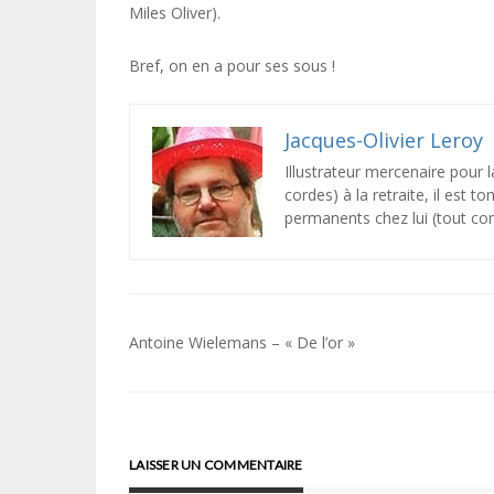
Miles Oliver).
Bref, on en a pour ses sous !
Jacques-Olivier Leroy
Illustrateur mercenaire pour la
cordes) à la retraite, il est t
permanents chez lui (tout c
Navigation
Antoine Wielemans – « De l’or »
de
l’article
LAISSER UN COMMENTAIRE