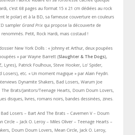
Hardi, c’est 68 pages au format 15 x 21 cm dédiées au rock
ent le polar) et à la BD, sa fameuse couverture en couleurs
n CD sampler
Grand Prix
qui propose la découverte de
us renommés. Petit, Rock Hardi, mais costaud !
sier New York Dolls : « Johnny et Arthur, deux poupées
 poupées » par Wayne Barrett (
Slaughter & The Dogs
),
Z, Lyres), Patrick Foulhoux, Steve Hooker, Lo’ Spider,
ad Losers), etc. « Un moment magique » par Alain Feydri.
nterviews Dynamite Shakers, Bad Losers, Warum Joe
d The Brats/Janitors/Teenage Hearts, Doum Doum Lovers,
iques disques, livres, romans noirs, bandes dessinées, zines.
» : Bad Losers – Bart And The Brats – Cavemen V – Doum
Circle – Jack O. Leroy – Miles Oliver – Teenage Hearts –
hakers, Doum Doum Lovers, Mean Circle, Jack O. Leroy,