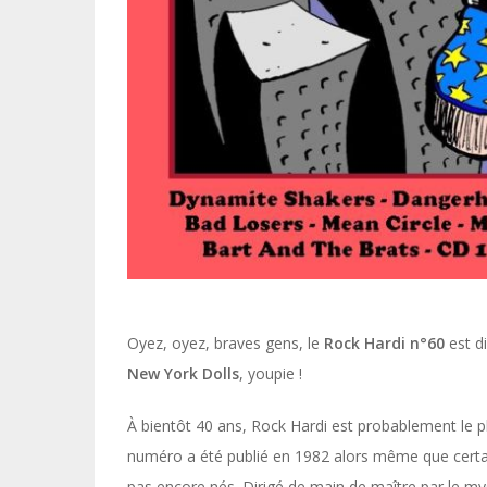
Oyez, oyez, braves gens, le
Rock Hardi n°60
est d
New York Dolls
, youpie !
À bientôt 40 ans, Rock Hardi est probablement le p
numéro a été publié en 1982 alors même que certain
pas encore nés. Dirigé de main de maître par le my