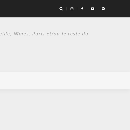
es deux étés du punk.
lle, Nîmes, Paris et/ou le reste du