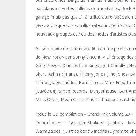
part dans les vertes collines clermontoises, Rock 
garage (mais pas que…), à la littérature (spécialem
(avec à chaque fois son illustrateur invité !) et so
nouveaux groupes et / ou des inédits d’artistes pl
Au sommaire de ce numéro 60 comme promis un dos
de New York » par Sonny Vincent, « L’héritage des
Greg Prevost (Chesterfield Kings), Jeff Conolly (DM
Shere Kahn (Ici Paris), Thierry Jones (The Jones, B
Témoignages inédits. Hommage à Mark Enbatta. I
(Cuvée 84), Smap Records, Dangerhouse, Bart An
Miles Oliver, Mean Circle. Plus les habituelles rubr
Inclus le CD compilation « Grand Prix Volume 29 
Doum Lovers – Dynamite Shakers – Janitors – Mean 
WarmBabies. 15 titres dont 6 inédits (Dynamite S