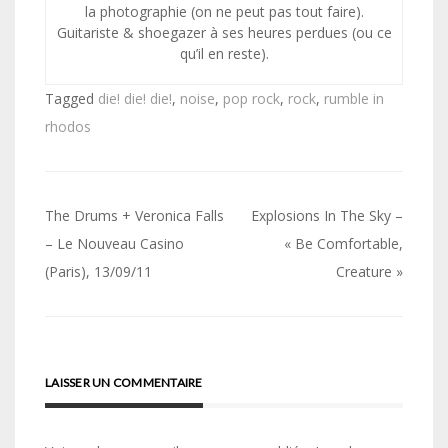
la photographie (on ne peut pas tout faire).
Guitariste & shoegazer à ses heures perdues (ou ce
qu’il en reste).
Tagged
die! die! die!
,
noise
,
pop rock
,
rock
,
rumble in
rhodos
Navigation
The Drums + Veronica Falls
Explosions In The Sky –
de
– Le Nouveau Casino
« Be Comfortable,
(Paris), 13/09/11
Creature »
l’article
LAISSER UN COMMENTAIRE