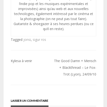
l’indie pop et les musiques expérimentales et
improvisées) ainsi qu’au web et aux nouvelles
technologies, également intéressé par le cinéma et
la photographie (on ne peut pas tout faire).
Guitariste & shoegazer à ses heures perdues (ou ce
qu’il en reste).
Tagged
jonsi
,
sigur ros
Navigation
Kylesa à venir
The Good Damn + Mensch
de
+ Blackthread – Le Fox-
Trot (Lyon), 24/09/10
l’article
LAISSER UN COMMENTAIRE