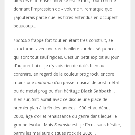
directes et intenses. Intense est le mot, tout comme
donnant l’impression de « volume », remarque que
j’ajouterais parce que les titres entendus en occupent
beaucoup…
Fantasia
frappe fort tout en étant très construit, se
structurant avec une rare habileté sur des séquences
qui sont tout sauf rigides. C’est un petit exploit au jour
d’aujourd’hui et je n’y vois rien de daté, bien au
contraire, en regard de la couleur prog rock, encore
moins une
imitation
d’un passé musical de post métal
ou de metal prog ou d’un héritage
Black Sabbath
…
Bien sûr, Slift aurait avec ce disque une place de
premier plan à la fin des années 1990 et au début
2000, âge d’or et renaissance du genre dans lequel le
groupe évolue. Mais
Fantasia
est, je l’écris sans hésiter,
parmi les meilleurs disques rock de 2026…