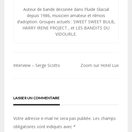
Auteur de bande dessinée dans Fluide Glacial
depuis 1986, musicien amateur et nîmois
d’adoption. Groupes actuels : SWEET SWEET BULB,
HARRY IRENE PROJECT , et LES BANDITS DU
VIDOURLE.
Navigation
Interview – Serge Scotto
Zoom sur Hotel Lux
de
l’article
LAISSER UN COMMENTAIRE
Votre adresse e-mail ne sera pas publiée.
Les champs
obligatoires sont indiqués avec
*