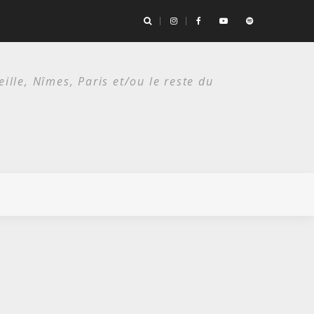
es deux étés du punk.
lle, Nîmes, Paris et/ou le reste du