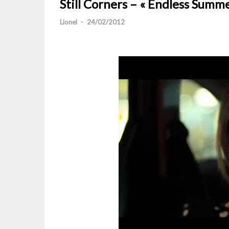
Still Corners – « Endless Summe
Lionel
-
24/02/2012