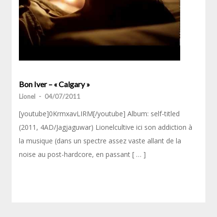
Bon Iver – « Calgary »
Lionel
-
04/07/2011
[youtube]0KrmxavLIRM[/youtube] Album: self-titled
(2011, 4AD/Jagjaguwar) Lionelcultive ici son addiction à
la musique (dans un spectre assez vaste allant de la
noise au post-hardcore, en passant [ … ]