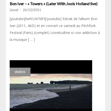
Bon Iver – « Towers » (Later With Jools Holland live)
Lionel
-
26/10/2011
[youtube]6wfcUVi7dFI[/youtube] Extrait de l’album Bon
Iver (2011, 4AD) et en concert ce samedi au Pitchfork
Festival (Paris) (complet) Lionelcultive ici son addiction à
la musique [ … ]
VIDÉOS