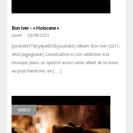
Bon Iver – « Holocene »
Lionel
-
23/08/2011
[youtube]TWcyIpul8OE[/youtube] Album: Bon Iver (2011,
4AD/JagJaguwar) Lionelcultive ici son addiction à la
musique (dans un spectre assez vaste allant de la noise
au post-hardcore, en [ … ]
VIDÉOS