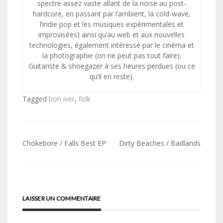
spectre assez vaste allant de la noise au post-
hardcore, en passant par l’ambient, la cold-wave,
l’indie pop et les musiques expérimentales et
improvisées) ainsi qu’au web et aux nouvelles
technologies, également intéressé par le cinéma et
la photographie (on ne peut pas tout faire).
Guitariste & shoegazer à ses heures perdues (ou ce
qu’il en reste).
Tagged
bon iver
,
folk
Navigation
Chokebore / Falls Best EP
Dirty Beaches / Badlands
de
l’article
LAISSER UN COMMENTAIRE