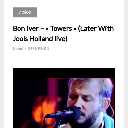
VIDÉOS
Bon Iver – « Towers » (Later With
Jools Holland live)
Lionel
-
26/10/2011