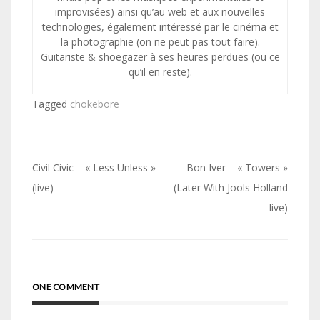
improvisées) ainsi qu’au web et aux nouvelles
technologies, également intéressé par le cinéma et
la photographie (on ne peut pas tout faire).
Guitariste & shoegazer à ses heures perdues (ou ce
qu’il en reste).
Tagged
chokebore
Navigation
Civil Civic – « Less Unless »
Bon Iver – « Towers »
de
(live)
(Later With Jools Holland
live)
l’article
ONE COMMENT