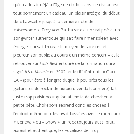
qu’on adorait déjà à l’âge de dix-huit ans: ce disque est
tout bonnement un cadeau, un plaisir intégral du début
de « Lawsuit » jusqu’à la dernière note de
« Awesome ». Troy Von Balthazar est un vrai poète, un
songwriter authentique qui sait faire rimer spleen avec
énergie, qui sait trouver le moyen de faire rire et
pleureur son public au cours d’un même concert – et le
retrouver sur
Falls Best
entouré de la formation qui a
signé
It’s a Miracle
en 2002, et le riff d’intro de « Ciao
LA » (pour être à l’origine duquel à peu près tous les
guitaristes de rock indé auraient vendu leur mère) fait
juste trop plaisir pour qu’on ait envie de chercher la
petite bête. Chokebore reprend donc les choses à
l’endroit même où il les avait laissées avec le morceaux
« Geneva » ou « Snow »: un rock toujours aussi brut,
abrasif et authentique, les vocalises de Troy