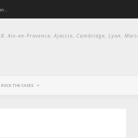
man…
Nick Cave and 
. Aix-en-Provence, Ajaccio, Cambridge, Lyon, Marsei
ROCK THE CASES