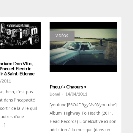
VIDÉOS
arium: Don Vito,
 Pneu et Electric
oir à Saint-Etienne
/2011
Pneu / « Chaours »
se, hein, c’est pas
Lionel
-
14/04/2011
t dans l’incapacité
[youtube]F6O4D9gyMv0[/youtube]
tir de la ville qu’il
Album: Highway To Health (2011,
s autres d’une
Head Records) Lionelcultive ici son
… ]
addiction à la musique (dans un