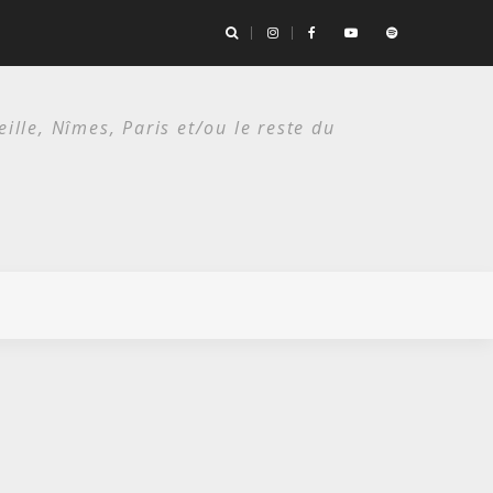
the Bad Seeds / Festival de Nîmes, Arènes romaines/ 14 juillet 2026
lle, Nîmes, Paris et/ou le reste du