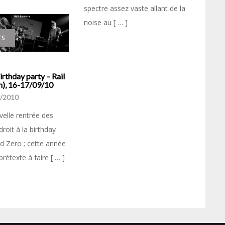
spectre assez vaste allant de la
noise au [ … ]
TS
rthday party – Rail
n), 16-17/09/10
/2010
elle rentrée des
droit à la birthday
nd Zero ; cette année
prétexte à faire [ … ]