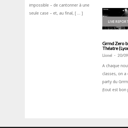
impossible – de cantonner à une
seule case – et, au final, [ … ]
LIVE REPOR
Grrnd Zero bi
Théatre (Lyo
Lionel
-
20/09
A chaque nouv
classes, on a 
party du Grrr
(tout est bon 