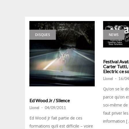
DISQUES
NEWS
Festival Avat
Carter Tutti,
Electric ce s
Lionel
-
16/04
Qu’on se le di
parce qu’on es
Ed Wood Jr / Silence
soi-même de sor
Lionel
-
04/09/2011
faut priver le
Ed Wood Jr fait partie de ces
information [ 
formations qu’il est difficile – voire