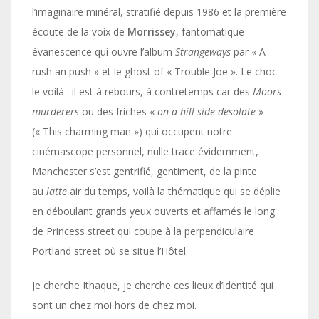
l’imaginaire minéral, stratifié depuis 1986 et la première
écoute de la voix de
Morrissey
, fantomatique
évanescence qui ouvre l’album
Strangeways
par « A
rush an push » et le ghost of « Trouble Joe ». Le choc
le voilà : il est à rebours, à contretemps car des
Moors
murderers
ou des friches «
on a hill side desolate
»
(« This charming man ») qui occupent notre
cinémascope personnel, nulle trace évidemment,
Manchester s’est gentrifié, gentiment, de la pinte
au
latte
air du temps, voilà la thématique qui se déplie
en déboulant grands yeux ouverts et affamés le long
de Princess street qui coupe à la perpendiculaire
Portland street où se situe l’Hôtel.
Je cherche Ithaque, je cherche ces lieux d’identité qui
sont un chez moi hors de chez moi.