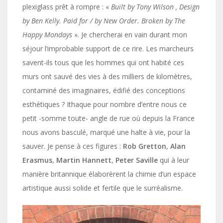
plexiglass prêt à rompre : «
Built by Tony Wilson , Design
by Ben Kelly. Paid for / by New Order.
Broken by The
Happy Mondays
». Je chercherai en vain durant mon
séjour l’improbable support de ce rire. Les marcheurs
savent-ils tous que les hommes qui ont habité ces
murs ont sauvé des vies à des milliers de kilomètres,
contaminé des imaginaires, édifié des conceptions
esthétiques ? Ithaque pour nombre d’entre nous ce
petit -somme toute- angle de rue où depuis la France
nous avons basculé, marqué une halte à vie, pour la
sauver. Je pense à ces figures :
Rob Gretton
,
Alan
Erasmus
,
Martin Hannett
,
Peter
Saville
qui à leur
manière britannique élaborèrent la chimie d’un espace
artistique aussi solide et fertile que le surréalisme.