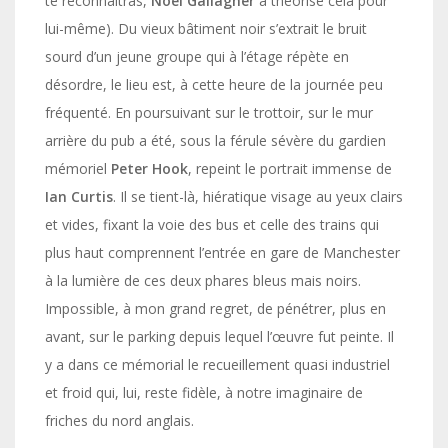
te reconnaitras,
Noel Gallagher
a théorisé cela pour
lui-même). Du vieux bâtiment noir s’extrait le bruit
sourd d’un jeune groupe qui à l’étage répète en
désordre, le lieu est, à cette heure de la journée peu
fréquenté. En poursuivant sur le trottoir, sur le mur
arrière du pub a été, sous la férule sévère du gardien
mémoriel
Peter Hook
, repeint le portrait immense de
Ian Curtis
. Il se tient-là, hiératique visage au yeux clairs
et vides, fixant la voie des bus et celle des trains qui
plus haut comprennent l’entrée en gare de Manchester
à la lumière de ces deux phares bleus mais noirs.
Impossible, à mon grand regret, de pénétrer, plus en
avant, sur le parking depuis lequel l’œuvre fut peinte. Il
y a dans ce mémorial le recueillement quasi industriel
et froid qui, lui, reste fidèle, à notre imaginaire de
friches du nord anglais.