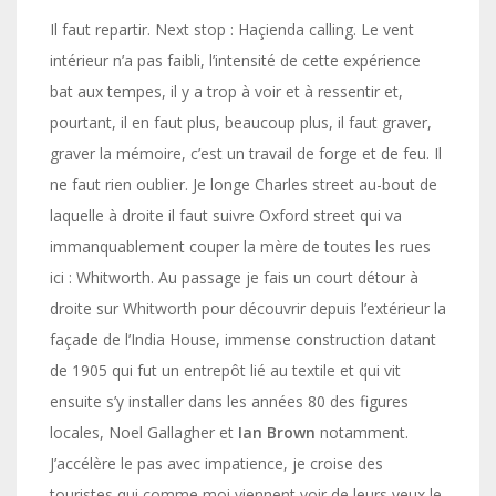
Il faut repartir. Next stop : Haçienda calling. Le vent
intérieur n’a pas faibli, l’intensité de cette expérience
bat aux tempes, il y a trop à voir et à ressentir et,
pourtant, il en faut plus, beaucoup plus, il faut graver,
graver la mémoire, c’est un travail de forge et de feu. Il
ne faut rien oublier. Je longe Charles street au-bout de
laquelle à droite il faut suivre Oxford street qui va
immanquablement couper la mère de toutes les rues
ici : Whitworth. Au passage je fais un court détour à
droite sur Whitworth pour découvrir depuis l’extérieur la
façade de l’India House, immense construction datant
de 1905 qui fut un entrepôt lié au textile et qui vit
ensuite s’y installer dans les années 80 des figures
locales, Noel Gallagher et
Ian Brown
notamment.
J’accélère le pas avec impatience, je croise des
touristes qui comme moi viennent voir de leurs yeux le