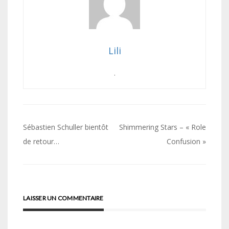
Lili
.
Navigation
Sébastien Schuller bientôt
Shimmering Stars – « Role
de
de retour…
Confusion »
l’article
LAISSER UN COMMENTAIRE