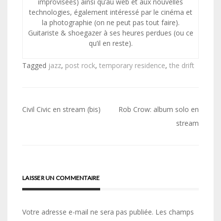
improvisées) ainsi qu’au web et aux nouvelles
technologies, également intéressé par le cinéma et
la photographie (on ne peut pas tout faire).
Guitariste & shoegazer à ses heures perdues (ou ce
qu’il en reste).
Tagged
jazz
,
post rock
,
temporary residence
,
the drift
Navigation
Civil Civic en stream (bis)
Rob Crow: album solo en
de
stream
l’article
LAISSER UN COMMENTAIRE
Votre adresse e-mail ne sera pas publiée.
Les champs