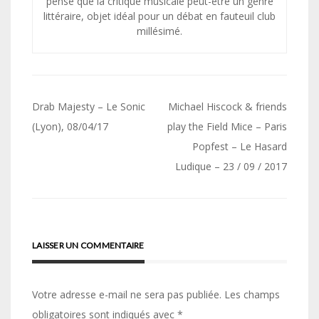
pense que la critique musicale peut-être un genre
littéraire, objet idéal pour un débat en fauteuil club
millésimé.
Navigation
Drab Majesty – Le Sonic
Michael Hiscock & friends
de
(Lyon), 08/04/17
play the Field Mice – Paris
Popfest – Le Hasard
l’article
Ludique – 23 / 09 / 2017
LAISSER UN COMMENTAIRE
Votre adresse e-mail ne sera pas publiée.
Les champs
obligatoires sont indiqués avec
*