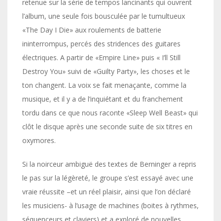
retenue sur la série de tempos lancinants qui ouvrent
l’album, une seule fois bousculée par le tumultueux
«The Day I Die» aux roulements de batterie
ininterrompus, percés des stridences des guitares
électriques. A partir de «Empire Line» puis « I’ll Still
Destroy You» suivi de «Guilty Party», les choses et le
ton changent. La voix se fait menaçante, comme la
musique, et il y a de l’inquiétant et du franchement
tordu dans ce que nous raconte «Sleep Well Beast» qui
clôt le disque après une seconde suite de six titres en
oxymores.
Si la noirceur ambiguë des textes de Berninger a repris
le pas sur la légèreté, le groupe s’est essayé avec une
vraie réussite –et un réel plaisir, ainsi que l’on déclaré
les musiciens- à l’usage de machines (boites à rythmes,
séquenceurs et claviers) et a exploré de nouvelles